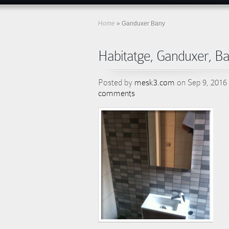
Home
»
Ganduxer Bany
Habitatge, Ganduxer, B
Posted by
mesk3.com
on Sep 9, 2016
comments