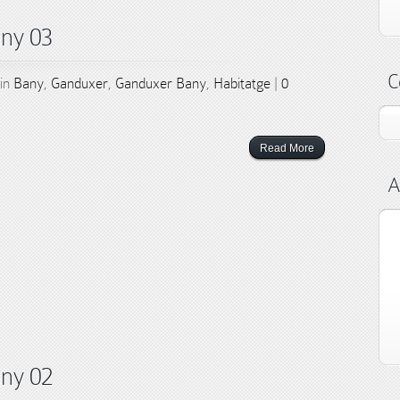
any 03
C
 in
Bany
,
Ganduxer
,
Ganduxer Bany
,
Habitatge
|
0
Read More
A
any 02