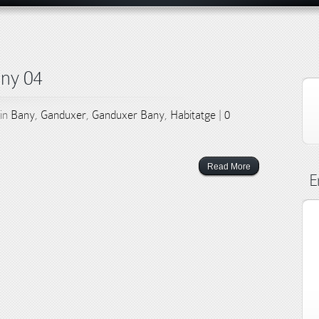
any 04
 in
Bany
,
Ganduxer
,
Ganduxer Bany
,
Habitatge
|
0
Read More
E