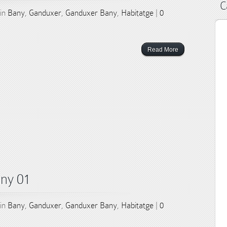
C
 in
Bany
,
Ganduxer
,
Ganduxer Bany
,
Habitatge
|
0
Read More
any 01
 in
Bany
,
Ganduxer
,
Ganduxer Bany
,
Habitatge
|
0